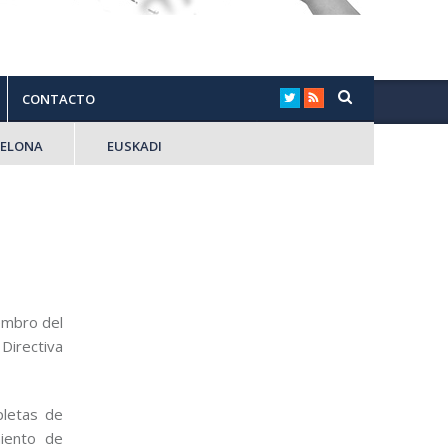
CONTACTO
CELONA
EUSKADI
embro del
Directiva
pletas de
miento de