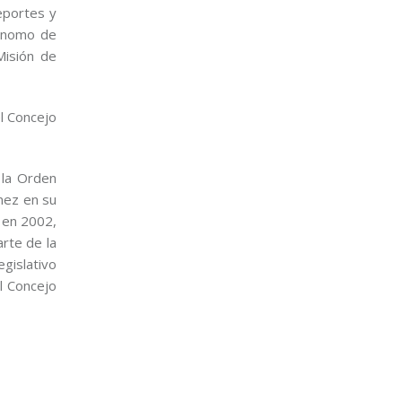
eportes y
tónomo de
Misión de
l Concejo
 la Orden
nez en su
o en 2002,
rte de la
egislativo
l Concejo