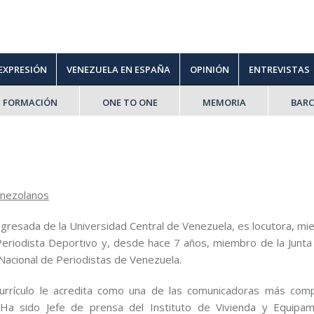
 EXPRESIÓN
VENEZUELA EN ESPAÑA
OPINIÓN
ENTREVISTAS
FORMACIÓN
ONE TO ONE
MEMORIA
BAR
enezolanos
egresada de la Universidad Central de Venezuela, es locutora, mi
 Periodista Deportivo y, desde hace 7 años, miembro de la Junta 
 Nacional de Periodistas de Venezuela.
currículo le acredita como una de las comunicadoras más com
 Ha sido Jefe de prensa del Instituto de Vivienda y Equipa