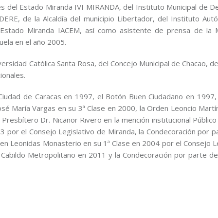
 del Estado Miranda IVI MIRANDA, del Instituto Municipal de D
DERE, de la Alcaldía del municipio Libertador, del Instituto Au
l Estado Miranda IACEM, así como asistente de prensa de la 
uela en el año 2005.
ersidad Católica Santa Rosa, del Concejo Municipal de Chacao, de
ionales.
n Ciudad de Caracas en 1997, el Botón Buen Ciudadano en 1997,
osé María Vargas en su 3ª Clase en 2000, la Orden Leoncio Martí
Presbítero Dr. Nicanor Rivero en la mención institucional Públic
 por el Consejo Legislativo de Miranda, la Condecoración por pa
rden Leonidas Monasterio en su 1ª Clase en 2004 por el Consejo L
 Cabildo Metropolitano en 2011 y la Condecoración por parte de