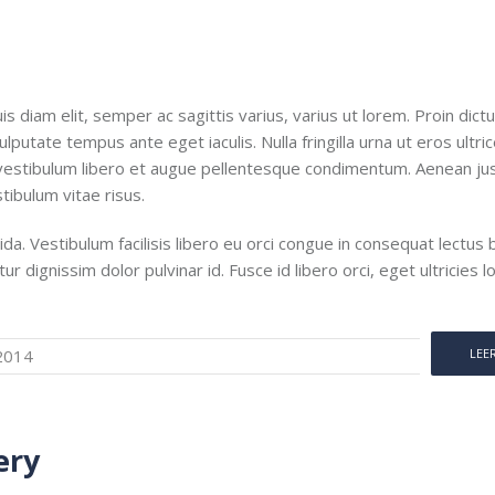
uis diam elit, semper ac sagittis varius, varius ut lorem. Proin dict
utate tempus ante eget iaculis. Nulla fringilla urna ut eros ultric
r vestibulum libero et augue pellentesque condimentum. Aenean ju
ibulum vitae risus.
ida. Vestibulum facilisis libero eu orci congue in consequat lectus b
r dignissim dolor pulvinar id. Fusce id libero orci, eget ultricies 
2014
LEE
ery