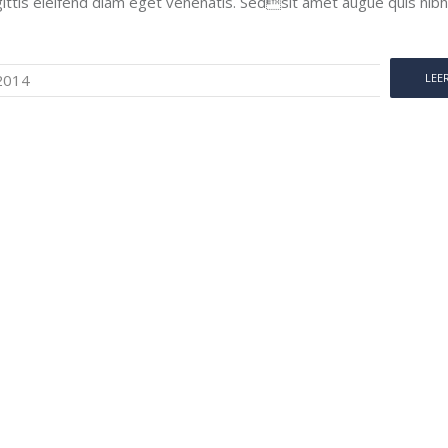
gittis eleifend diam eget venenatis. Sedsit amet augue quis nibh
2014
LEE