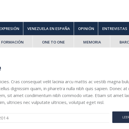
 EXPRESIÓN
VENEZUELA EN ESPAÑA
OPINIÓN
ENTREVISTAS
FORMACIÓN
ONE TO ONE
MEMORIA
BAR
e
ricies. Cras consequat velit lacinia arcu mattis ac vestib magna bu
mi tellus dignissim quam, in pharetra nulla nibh quis sapien. Donec at
m, sit amet condimentum nibh commodo vitae. Etiam sit amet la
, ultricies nec vulputate ultricies, volutpat eget nisl.
2014
LEE