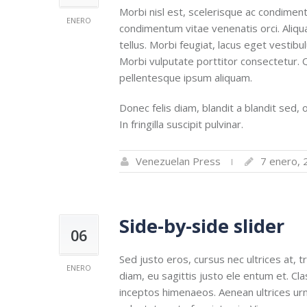
Morbi nisl est, scelerisque ac condiment
ENERO
condimentum vitae venenatis orci. Aliqua
tellus. Morbi feugiat, lacus eget vestibu
Morbi vulputate porttitor consectetur. Q
pellentesque ipsum aliquam.
Donec felis diam, blandit a blandit sed, 
In fringilla suscipit pulvinar.
Venezuelan Press
7 enero, 
Side-by-side slider
06
Sed justo eros, cursus nec ultrices at, t
ENERO
diam, eu sagittis justo ele entum et. Cl
inceptos himenaeos. Aenean ultrices urna