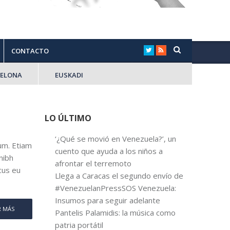
CONTACTO
CELONA
EUSKADI
LO ÚLTIMO
‘¿Qué se movió en Venezuela?’, un
lum. Etiam
cuento que ayuda a los niños a
 nibh
afrontar el terremoto
cus eu
Llega a Caracas el segundo envío de
#VenezuelanPressSOS Venezuela:
Insumos para seguir adelante
R MÁS
Pantelis Palamidis: la música como
patria portátil