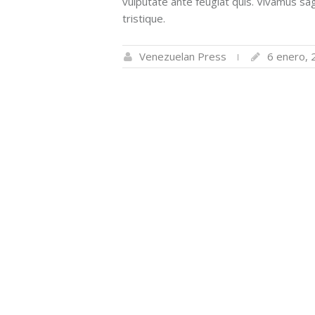
vulputate ante feugiat quis. Vivamus sa
tristique.
Venezuelan Press
6 enero, 