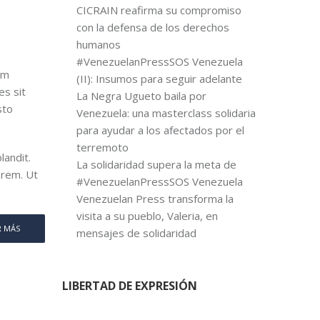
CICRAIN reafirma su compromiso
con la defensa de los derechos
humanos
#VenezuelanPressSOS Venezuela
um
(II): Insumos para seguir adelante
es sit
La Negra Ugueto baila por
sto
Venezuela: una masterclass solidaria
para ayudar a los afectados por el
terremoto
landit.
La solidaridad supera la meta de
lorem. Ut
#VenezuelanPressSOS Venezuela
Venezuelan Press transforma la
visita a su pueblo, Valeria, en
R MÁS
mensajes de solidaridad
LIBERTAD DE EXPRESIÓN