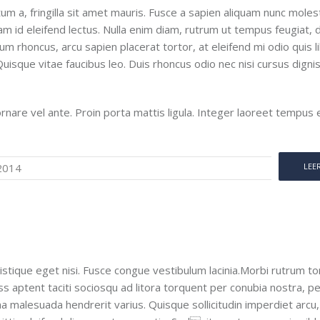
um a, fringilla sit amet mauris. Fusce a sapien aliquam nunc moles
m id eleifend lectus. Nulla enim diam, rutrum ut tempus feugiat, 
lum rhoncus, arcu sapien placerat tortor, at eleifend mi odio quis l
uisque vitae faucibus leo. Duis rhoncus odio nec nisi cursus digni
ornare vel ante. Proin porta mattis ligula. Integer laoreet tempus e
2014
LEE
ristique eget nisi. Fusce congue vestibulum lacinia.Morbi rutrum to
ass aptent taciti sociosqu ad litora torquent per conubia nostra, p
 malesuada hendrerit varius. Quisque sollicitudin imperdiet arcu,