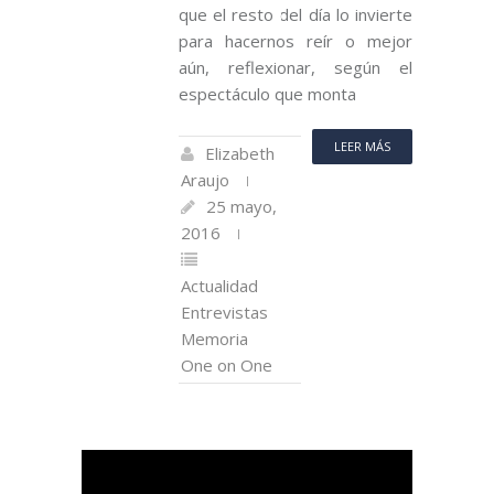
que el resto del día lo invierte
para hacernos reír o mejor
aún, reflexionar, según el
espectáculo que monta
LEER MÁS
Elizabeth
Araujo
25 mayo,
2016
Actualidad
Entrevistas
Memoria
One on One