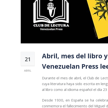
Abril, mes del libro 
21
Venezuelan Press lee
ABRIL
Durante el mes de abril, el Club de Le
cuya literatura haya sido escrita en le
al libro como al idioma español el día 23
Desde 1930, en España se ha celebrado
conmemora el fallecimiento del Miguel 