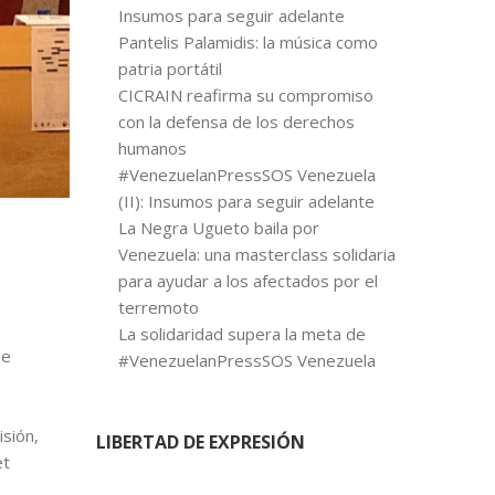
Insumos para seguir adelante
Pantelis Palamidis: la música como
patria portátil
CICRAIN reafirma su compromiso
con la defensa de los derechos
humanos
#VenezuelanPressSOS Venezuela
(II): Insumos para seguir adelante
La Negra Ugueto baila por
l
Venezuela: una masterclass solidaria
para ayudar a los afectados por el
terremoto
La solidaridad supera la meta de
de
#VenezuelanPressSOS Venezuela
o
sión,
LIBERTAD DE EXPRESIÓN
et