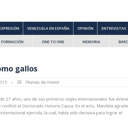
 EXPRESIÓN
VENEZUELA EN ESPAÑA
OPINIÓN
ENTREVISTAS
FORMACIÓN
ONE TO ONE
MEMORIA
BAR
omo gallos
2015
Plumas de Honor
de 27 años, uno de sus primeros viajes internacionales fue aVene
 confirió el Doctorado Honoris Causa. En el acto, Mandela agrade
nternacional ejercida, la cual, había sido decisiva para lograr el