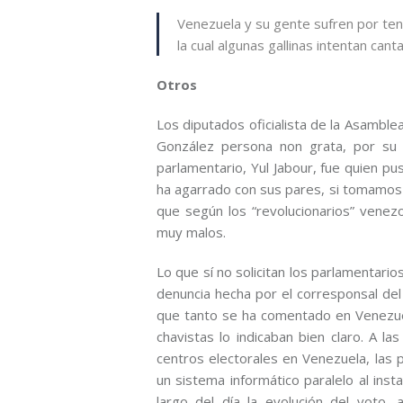
Venezuela y su gente sufren por ten
la cual algunas gallinas intentan cant
Otros
Los diputados oficialista de la Asamble
González persona non grata, por su s
parlamentario, Yul Jabour, fue quien p
ha agarrado con sus pares, si tomamos 
que según los “revolucionarios” venez
muy malos.
Lo que sí no solicitan los parlamentario
denuncia hecha por el corresponsal del
que tanto se ha comentado en Venezuela
chavistas lo indicaban bien claro. A l
centros electorales en Venezuela, las 
un sistema informático paralelo al inst
largo del día la evolución del voto,