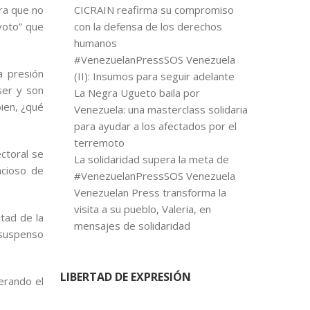
ra que no
CICRAIN reafirma su compromiso
voto” que
con la defensa de los derechos
humanos
#VenezuelanPressSOS Venezuela
a presión
(II): Insumos para seguir adelante
ser y son
La Negra Ugueto baila por
bien, ¿qué
Venezuela: una masterclass solidaria
para ayudar a los afectados por el
terremoto
ectoral se
La solidaridad supera la meta de
ncioso de
#VenezuelanPressSOS Venezuela
Venezuelan Press transforma la
visita a su pueblo, Valeria, en
itad de la
mensajes de solidaridad
 suspenso
LIBERTAD DE EXPRESIÓN
perando el