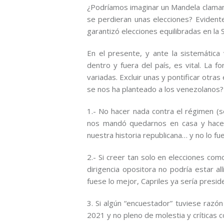
¿Podríamos imaginar un Mandela clamando
se perdieran unas elecciones? Evident
garantizó elecciones equilibradas en la 
En el presente, y ante la sistemátic
dentro y fuera del país, es vital. La f
variadas. Excluir unas y pontificar otras
se nos ha planteado a los venezolanos?
1.- No hacer nada contra el régimen (se 
nos mandó quedarnos en casa y hacer 
nuestra historia republicana… y no lo fue
2.- Si creer tan solo en elecciones com
dirigencia opositora no podría estar 
fuese lo mejor, Capriles ya sería presid
3. Si algún “encuestador” tuviese razón 
2021 y no pleno de molestia y críticas 