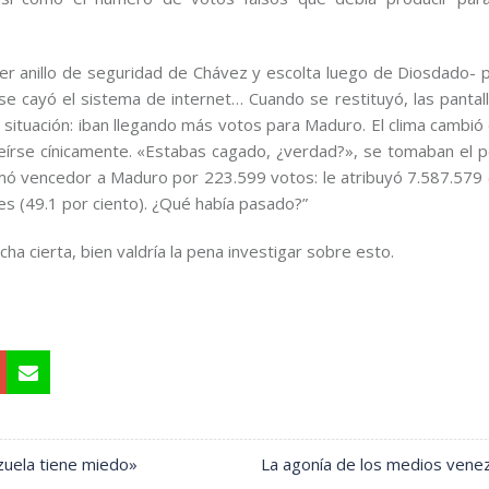
er anillo de seguridad de Chávez y escolta luego de Diosdado- 
a se cayó el sistema de internet… Cuando se restituyó, las pantal
ituación: iban llegando más votos para Maduro. El clima cambió e
eírse cínicamente. «Estabas cagado, ¿verdad?», se tomaban el p
clamó vencedor a Maduro por 223.599 votos: le atribuyó 7.587.579
les (49.1 por ciento). ¿Qué había pasado?”
cha cierta, bien valdría la pena investigar sobre esto.
zuela tiene miedo»
La agonía de los medios vene