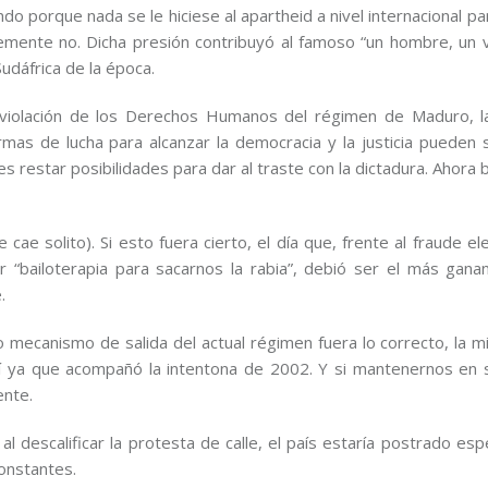
 porque nada se le hiciese al apartheid a nivel internacional pa
emente no. Dicha presión contribuyó al famoso “un hombre, un 
Sudáfrica de la época.
a violación de los Derechos Humanos del régimen de Maduro, l
ormas de lucha para alcanzar la democracia y la justicia pueden 
 es restar posibilidades para dar al traste con la dictadura. Ahora 
cae solito). Si esto fuera cierto, el día que, frente al fraude el
“bailoterapia para sacarnos la rabia”, debió ser el más gana
.
o mecanismo de salida del actual régimen fuera lo correcto, la m
allí ya que acompañó la intentona de 2002. Y si mantenernos en
ente.
al descalificar la protesta de calle, el país estaría postrado es
constantes.