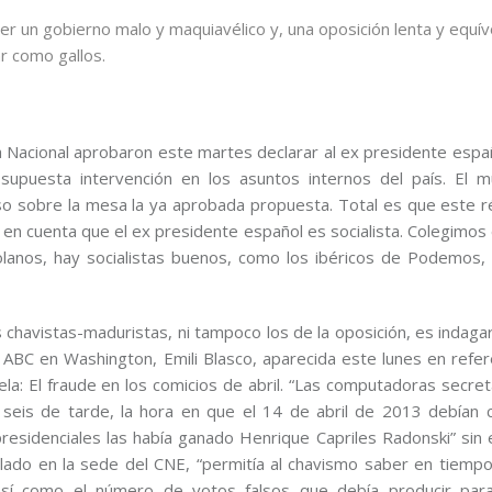
er un gobierno malo y maquiavélico y, una oposición lenta y equí
ar como gallos.
a Nacional aprobaron este martes declarar al ex presidente españ
upuesta intervención en los asuntos internos del país. El mu
uso sobre la mesa la ya aprobada propuesta. Total es que este r
en cuenta que el ex presidente español es socialista. Colegimos
olanos, hay socialistas buenos, como los ibéricos de Podemos,
s chavistas-maduristas, ni tampoco los de la oposición, es indaga
 ABC en Washington, Emili Blasco, aparecida este lunes en refere
: El fraude en los comicios de abril. “Las computadoras secret
as seis de tarde, la hora en que el 14 de abril de 2013 debían c
presidenciales las había ganado Henrique Capriles Radonski” sin
alado en la sede del CNE, “permitía al chavismo saber en tiempo 
 así como el número de votos falsos que debía producir para