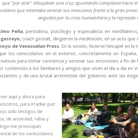
que "por azar" dibujaban una cruz apuntando compasiva hacia el
zolanos que intentaba serenar sus emociones frente a la gran preo
angustia por la crisis humanitaria y la represión e
imo Peña
, periodista, psicólogo y especialista en mindfulnes
gesteyn
, coach gestalt, dirigieron la meditación, en un acto que
oyo de Venezuelan Press
. En la sesión, hicieron hincapié en la
que los venezolanos en el exterior, concretamente en España
rnativas para tomar conciencia y serenar sus emociones a fin de 
r contención a los familiares y amigos que viven el día a día en 
stantes y de una brutal arremetida del gobierno ante las exige
er aquí y ahora para
osotros, para irradiar paz
mos sido testigos de
a, de ansiedad, rabia y
cólogo me preocupan
ental de los venezolanos.