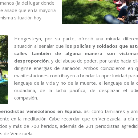
manos (la del lugar donde
se añade que en la mayoría
a misma situación hoy
Hoogesteyn, por su parte, ofreció una mirada difere
situación al señalar que
los policías y soldados que est
calles también de alguna manera son víctima
desproporción
, y del abuso de poder, por tanto hacia e
dirigirse energías de sanación. Ambos coincidieron en 
manifestaciones contribuyen a brindar la oportunidad para
lenguaje de la vida y no de la muerte, el lenguaje de la 
ciudadana, de la lucha pacífica, de desplazar el od
compasión.
 periodistas venezolanos en España
, así como familiares y am
amente en la meditación. Cabe recordar que en Venezuela, a día d
cidos y más de 700 heridos, además de 201 periodistas agredi
as de Venezuela.