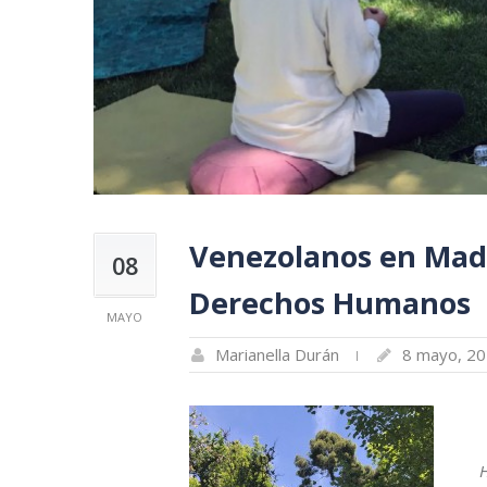
Venezolanos en Madri
08
Derechos Humanos
MAYO
Marianella Durán
8 mayo, 2
H