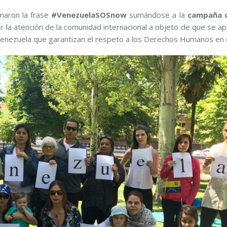
ormaron la frase
#VenezuelaSOSnow
sumándose a la
campaña q
r la atención de la comunidad internacional a objeto de que se ap
Venezuela que garantizan el respeto a los Derechos Humanos en e