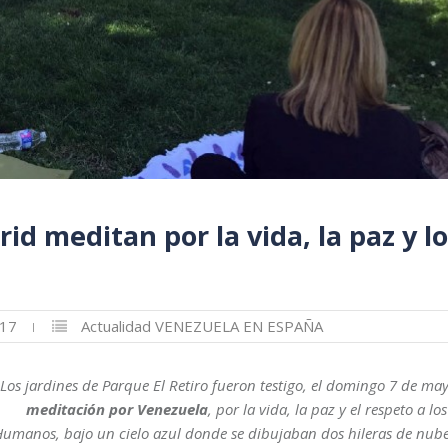
d meditan por la vida, la paz y lo
017
Actualidad
VENEZUELA EN ESPAÑA
Los jardines de Parque El Retiro fueron testigo, el domingo 7 de ma
meditación por Venezuela
, por la vida, la paz y el respeto a l
umanos, bajo un cielo azul donde se dibujaban dos hileras de nub