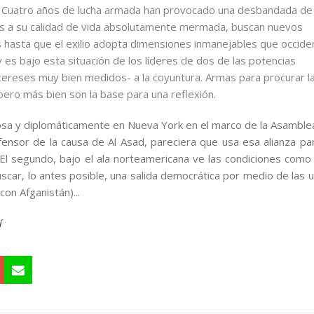
s. Cuatro años de lucha armada han provocado una desbandada de 
ras a su calidad de vida absolutamente mermada, buscan nuevos
s hasta que el exilio adopta dimensiones inmanejables que occide
 bajo esta situación de los líderes de dos de las potencias
ntereses muy bien medidos- a la coyuntura. Armas para procurar l
, pero más bien son la base para una reflexión.
osa y diplomáticamente en Nueva York en el marco de la Asamble
fensor de la causa de Al Asad, pareciera que usa esa alianza par
El segundo, bajo el ala norteamericana ve las condiciones como 
uscar, lo antes posible, una salida democrática por medio de las 
con Afganistán)...
í