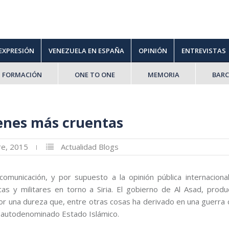
 EXPRESIÓN
VENEZUELA EN ESPAÑA
OPINIÓN
ENTREVISTAS
FORMACIÓN
ONE TO ONE
MEMORIA
BAR
enes más cruentas
re, 2015
Actualidad
Blogs
unicación, y por supuesto a la opinión pública internacional
cas y militares en torno a Siria. El gobierno de Al Asad, produ
r una dureza que, entre otras cosas ha derivado en una guerra ci
l autodenominado Estado Islámico.