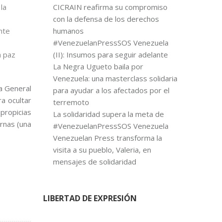
la
CICRAIN reafirma su compromiso
con la defensa de los derechos
nte
humanos
#VenezuelanPressSOS Venezuela
a paz
(II): Insumos para seguir adelante
La Negra Ugueto baila por
Venezuela: una masterclass solidaria
a General
para ayudar a los afectados por el
a ocultar
terremoto
propicias
La solidaridad supera la meta de
urnas (una
#VenezuelanPressSOS Venezuela
Venezuelan Press transforma la
visita a su pueblo, Valeria, en
mensajes de solidaridad
LIBERTAD DE EXPRESIÓN