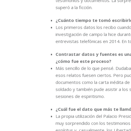
testimonios y documentos. La sorpres
superó a la ficción.
¿Cuánto tiempo te tomó escribirl
Los primeros datos los recibo cuand
investigación de campo la hice durant
entrevistas telefónicas en 2014. En to
Contrastar datos y fuentes es una 
¿cómo fue este proceso?
Más sencillo de lo que pensé. Dudab
esos relatos fuesen ciertos. Pero pu
documentos como la carta inédita de 
soldado y también pude asistir a los
sesiones de espiritismo.
¿Cuál fue el dato que más te llam
La propia utilización del Palacio Pre
muy sorprendido con los testimonios 
espíritus y, casualmente, los Libert