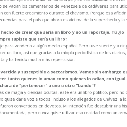
e vacían los cementerios de Venezuela de cadáveres para utiliz
ión con fuerte crecimiento durante el chavismo. Porque esa afición
ecuencias para el país que ahora es víctima de la superchería y la 
hecho de creer que sería un libro y no un reportaje. Tú ¿lo
pre supiste que sería un libro?
aje para venderlo a algún medio español. Pero tuve suerte y a nin
r un libro, así que gracias a la miopía periodística de los diarios,
ta y ha tenido mucha más repercusión.
overtida y susceptible a sectarismos. Vemos sin embargo q
eer tanto quienes lo aman como quienes lo odian, con igual 
achara de "pertenecer" a uno u otro "bando"?
 de magia y ciencias ocultas, éste era un libro político, pero no 
o quise darle voz a todos, incluso a los allegados de Chávez, a lo
fueron convertidos en devotos. Mi intención fue descubrir una hi
documentada, pero nunca quise utilizar esa realidad como un arm