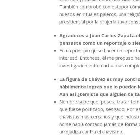
También comprobé con estupor cómo s
huesos en rituales paleros, una relig
presidencial por la brujería tuvo cons
Agradeces a Juan Carlos Zapata el 
pensaste como un reportaje o siem
En un principio quise hacer un report
interesó. Entonces, él me propuso hace
investigación está mucho más comple
La figura de Chávez es muy contr
hábilmente logras que lo puedan l
Aun así ¿temiste que alguien te t
Siempre supe que, pese a tratar temas
que fuese politizado, sesgado. Por es
chavistas más cercanos y que incluso 
no se había contado jamás de forma 
arrojadiza contra el chavismo.