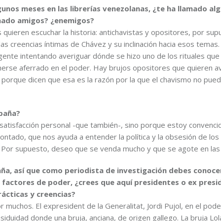
gunos meses en las librerías venezolanas, ¿te ha llamado al
anado amigos? ¿enemigos?
quieren escuchar la historia: antichavistas y opositores, por sup
as creencias íntimas de Chávez y su inclinación hacia esos temas.
gente intentando averiguar dónde se hizo uno de los rituales que
erse aferrado en el poder. Hay brujos opositores que quieren a
o porque dicen que esa es la razón por la que el chavismo no pue
spaña?
r satisfacción personal -que también-, sino porque estoy convenci
ontado, que nos ayuda a entender la política y la obsesión de los 
 Por supuesto, deseo que se venda mucho y que se agote en las l
aña, así que como periodista de investigación debes conoce
 factores de poder, ¿crees que aquí presidentes o ex presi
ácticas y creencias?
 muchos. El expresident de la Generalitat, Jordi Pujol, en el pode
iduidad donde una bruja, anciana, de origen gallego. La bruja Lol