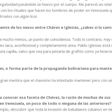
egatividad pasándole un huevo por el cuerpo. Me pareció un rela
ón con los rituales que hacen los hombres de poder en Venezuela 
selos con algún licor.
nte de los nexos entre Chávez e Iglesias, ¿sabes si la sant
i mucho menos, un punto de coincidencia. Todo lo contrario. Hay
 laica, aconfesional y completamente atea. Pablo Iglesias está
una capilla, salvo que sea para pintarla de grafitis como ya hiciero
an, o forma parte de la propaganda bolivariana para mante
a gran mentira que el chavismo ha intentado mantener pero con u
a a conocer esa faceta de Chávez, la razón de muchas de sus
r en Venezuela, un poco de todo o ninguna de las anteriores?
mplo, descubrir que toda la invasión de babalawos cubanos en mi