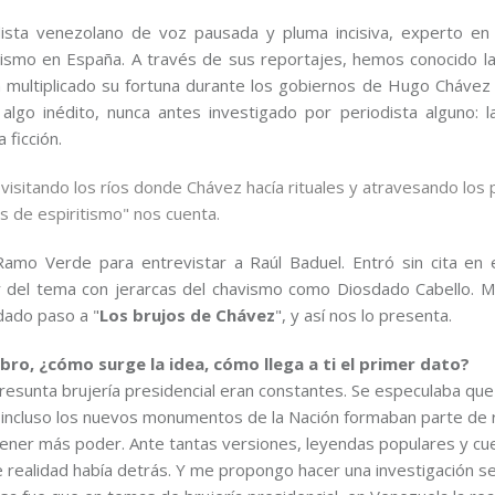
sta venezolano de voz pausada y pluma incisiva, experto en 
avismo en España. A través de sus reportajes, hemos conocido l
multiplicado su fortuna durante los gobiernos de Hugo Chávez 
go inédito, nunca antes investigado por periodista alguno: la
 ficción.
 visitando los ríos donde Chávez hacía rituales y atravesando los
s de espiritismo" nos cuenta.
Ramo Verde para entrevistar a Raúl Baduel. Entró sin cita en e
sar del tema con jerarcas del chavismo como Diosdado Cabello. 
dado paso a "
Los brujos de Chávez
", y así nos lo presenta.
bro, ¿cómo surge la idea, cómo llega a ti el primer dato?
esunta brujería presidencial eran constantes. Se especulaba que
e incluso los nuevos monumentos de la Nación formaban parte de r
tener más poder. Ante tantas versiones, leyendas populares y cu
e realidad había detrás. Y me propongo hacer una investigación se