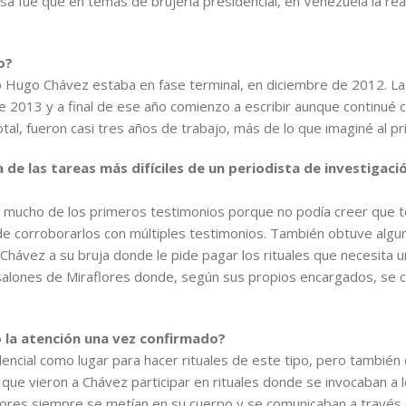
a fue que en temas de brujería presidencial, en Venezuela la rea
o?
o Hugo Chávez estaba en fase terminal, en diciembre de 2012. La
e 2013 y a final de ese año comienzo a escribir aunque continué 
tal, fueron casi tres años de trabajo, más de lo que imaginé al pri
de las tareas más difíciles de un periodista de investigació
a mucho de los primeros testimonios porque no podía creer que 
de corroborarlos con múltiples testimonios. También obtuve algu
Chávez a su bruja donde le pide pagar los rituales que necesita 
 salones de Miraflores donde, según sus propios encargados, se 
ó la atención una vez confirmado?
sidencial como lugar para hacer rituales de este tipo, pero tambié
que vieron a Chávez participar en rituales donde se invocaban a 
adores siempre se metían en su cuerpo y se comunicaban a través 