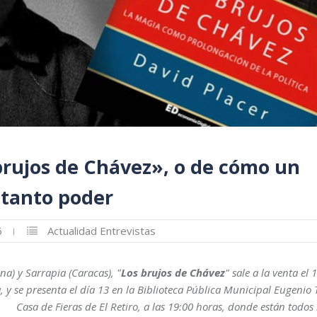
brujos de Chávez», o de cómo un
 tanto poder
6
Actualidad
Entrevistas
a) y Sarrapia (Caracas), "
Los brujos de Chávez
" sale a la venta el 
, y se presenta el día 13 en la Biblioteca Pública Municipal Eugenio T
Casa de Fieras de El Retiro, a las 19:00 horas, donde están todos 