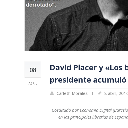
David Placer y «Los 
08
presidente acumuló
ABRIL
Carleth Morales
8 abril, 201
Coeditado por Economía Digital (Barcelon
en las principales librerías de España