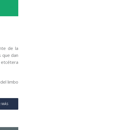
nte de la
s que dan
 etcétera
del limbo
R MÁS