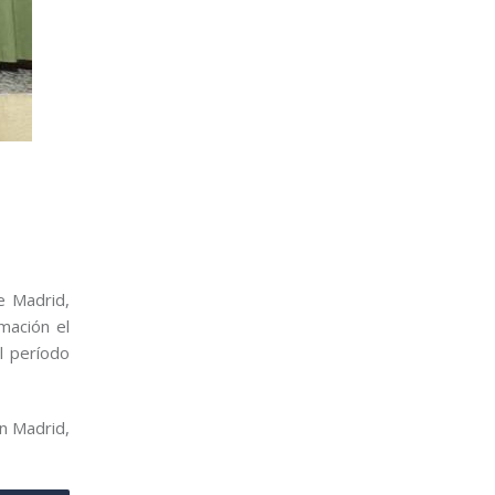
e Madrid,
mación el
l período
n Madrid,