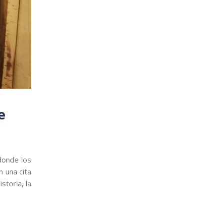
e
donde los
n una cita
storia, la